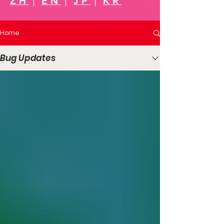
ZH
｜
EN
｜
JP
｜
KR
Home
Bug Updates